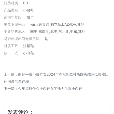
鞋垫材质
PU
产品类别
小白鞋
适用年龄段
成年
主要下游平台
wish,速卖通,独立站,LAZADA,其他
主要销售地区
南美,东南亚,北美,东北亚,中东,其他
是否跨境出口专供货源
是
材质工艺
注塑鞋
款
式
小白鞋
上一篇：
两穿平底小白鞋女2024年春秋新款韩版圆头纯色低帮浅口
休闲透气单鞋潮
下一篇：
今年流行什么小白鞋女半托无后跟小白鞋
发表评论：