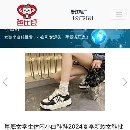
晋江鞋厂
【分厂列表】
小白鞋
女孩小白鞋批发，小白鞋女源头一手货源厂家！
厚底女学生休闲小白鞋鞋2024夏季新款女鞋批