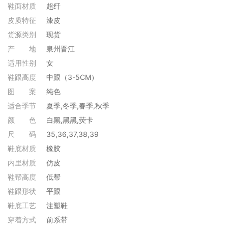
鞋面材质
超纤
皮质特征
漆皮
货源类别
现货
产
地
泉州晋江
适用性别
女
鞋跟高度
中跟（3-5CM）
图
案
纯色
适合季节
夏季,冬季,春季,秋季
颜 色
白黑,黑黑,荧卡
尺
码
35,36,37,38,39
鞋底材质
橡胶
内里材质
仿皮
鞋帮高度
低帮
鞋跟形状
平跟
鞋底工艺
注塑鞋
穿着方式
前系带