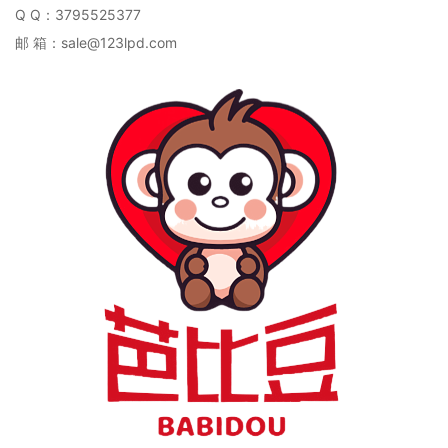
Q Q：3795525377
邮 箱：sale@123lpd.com