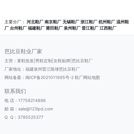
主要分厂：
河北鞋厂
南京鞋厂
无锡鞋厂
浙江鞋厂
杭州鞋厂
温州鞋
厂
台州鞋厂
福建鞋厂
莆田鞋厂
泉州鞋厂
晋江鞋厂
江西鞋厂
芭比豆鞋业厂家
主营：童鞋批发|男鞋定制|女鞋贴牌|芭比豆鞋厂
厂家地址：福建泉州晋江陈埭芭比豆鞋厂
网站备案：
闽ICP备2021011695号-2
鞋厂网站地图
联系我们
电 话：17759214896
邮 箱：sale@123lpd.com
Q Q：3795525377