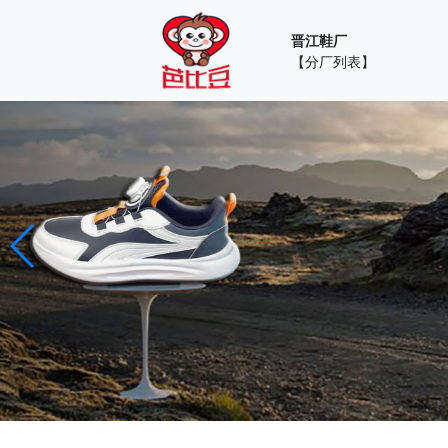
晋江鞋厂
【分厂列表】
鞋子一手货源厂家
批发童鞋、男鞋、女鞋；接受来图来