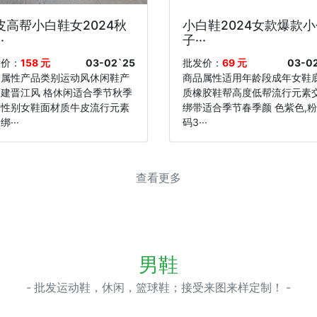
皮高帮小白鞋女2024秋
小白鞋2024女款爆款小
·
子···
发价：
158 元
03-02`25
批发价：
69 元
03-0
品属性产品类别运动风休闲鞋产
商品属性适用年龄段成年女鞋
建晋江风 格休闲适合季节秋季
质橡胶鞋帮高度低帮流行元素
用性别女鞋面材质牛皮流行元素
绑带适合季节春季颜 色紫色,
···
码3···
查看更多
男鞋
- 批发运动鞋，休闲，篮球鞋；接受来图来样定制！ -