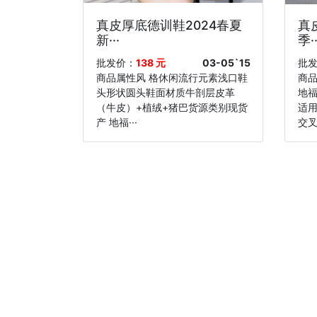
真皮厚底德训鞋2024春夏
真
新···
季··
批发价：
138 元
03-05`15
批
商品属性风 格休闲流行元素浅口鞋
商
头形状圆头鞋面材质牛剖层皮革
地福
（牛皮）+植绒+猪巴货源类别现货
适
产 地福···
交叉绑