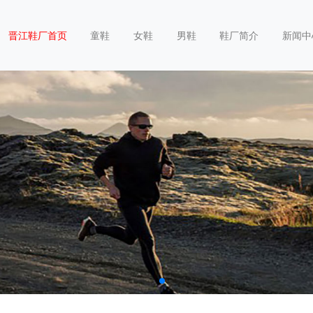
晋江鞋厂首页
童鞋
女鞋
男鞋
鞋厂简介
新闻中
样定制，起批量低，质量保证，出货快！