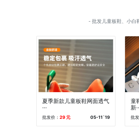
- 批发儿童板鞋、小
夏季新款儿童板鞋网面透气
童
···
新··
批发价：
29 元
05-11`19
批