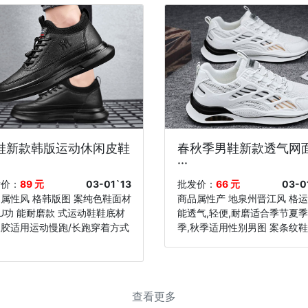
鞋新款韩版运动休闲皮鞋
春秋季男鞋新款透气网
···
发价：
89 元
03-01`13
批发价：
66 元
03-0
属性风 格韩版图 案纯色鞋面材
商品属性产 地泉州晋江风 格
U功 能耐磨款 式运动鞋鞋底材
能透气,轻便,耐磨适合季节夏季
胶适用运动慢跑/长跑穿着方式
季,秋季适用性别男图 案条纹鞋·
查看更多