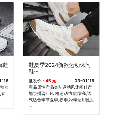
面鞋
鞋夏季2024新款运动休闲
鞋···
1`16
批发价：
45 元
03-01`19
运动功
商品属性产品类别运动风休闲鞋产
,春
地泉州晋江风 格运动功 能增高,透
··
气适合季节夏季,春季,秋季适用性别
···