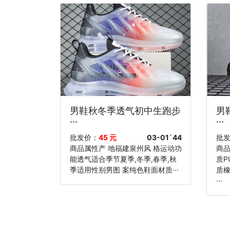
男鞋秋冬季透气初中生跑步
男
···
···
批发价：
45 元
03-01`44
批
商品属性产 地福建泉州风 格运动功
商品
能透气适合季节夏季,冬季,春季,秋
质P
季适用性别男图 案纯色鞋面材质···
质橡
···