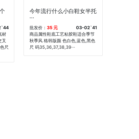
个
今年流行什么小白鞋女半托
···
2`44
批发价：
35 元
03-02`41
底材
商品属性鞋底工艺粘胶鞋适合季节
交叉
秋季风 格韩版颜 色白色,蓝色,黑色
粉色尺
尺 码35,36,37,38,39···