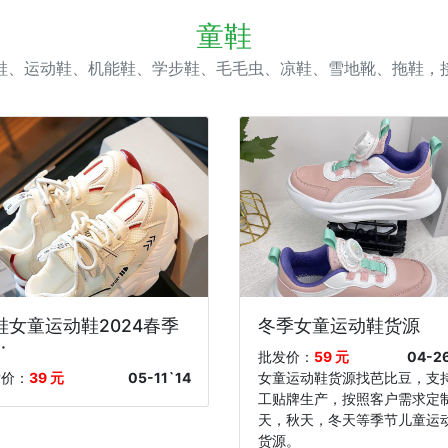
童鞋
白鞋、运动鞋、机能鞋、学步鞋、毛毛虫、凉鞋、雪地靴、拖鞋，接
鞋女童运动鞋2024春季
冬季女童运动鞋货源
·
批发价：
59 元
04-2
发价：
39 元
05-11`14
女童运动鞋货源找芭比豆，支
工贴牌生产，按照客户需求定
天，秋天，冬天等季节儿童运
货源。