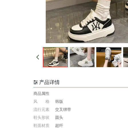
产品详情
商品属性
风 格
韩版
流行元素
交叉绑带
鞋头形状
圆头
鞋面材质
超纤