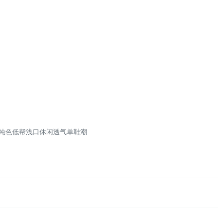
头纯色低帮浅口休闲透气单鞋潮