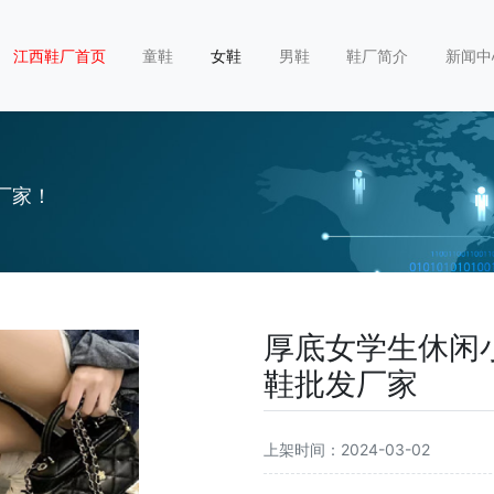
江西鞋厂首页
童鞋
女鞋
男鞋
鞋厂简介
新闻中
厂家！
厚底女学生休闲小
鞋批发厂家
上架时间：2024-03-02