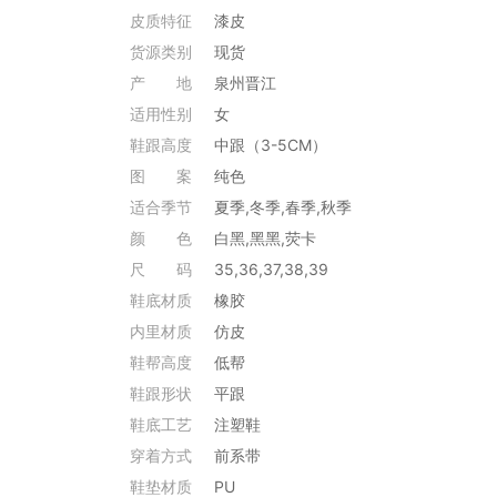
皮质特征
漆皮
货源类别
现货
产
地
泉州晋江
适用性别
女
鞋跟高度
中跟（3-5CM）
图
案
纯色
适合季节
夏季,冬季,春季,秋季
颜 色
白黑,黑黑,荧卡
尺
码
35,36,37,38,39
鞋底材质
橡胶
内里材质
仿皮
鞋帮高度
低帮
鞋跟形状
平跟
鞋底工艺
注塑鞋
穿着方式
前系带
鞋垫材质
PU