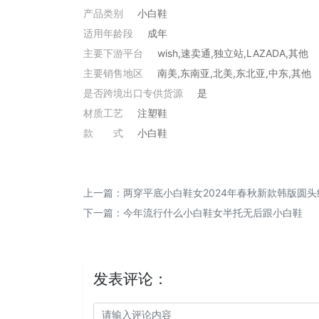
产品类别
小白鞋
适用年龄段
成年
主要下游平台
wish,速卖通,独立站,LAZADA,其他
主要销售地区
南美,东南亚,北美,东北亚,中东,其他
是否跨境出口专供货源
是
材质工艺
注塑鞋
款
式
小白鞋
上一篇：
两穿平底小白鞋女2024年春秋新款韩版圆
下一篇：
今年流行什么小白鞋女半托无后跟小白鞋
发表评论：