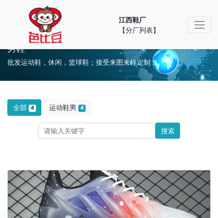
江西鞋厂
【分厂列表】
男鞋
批发运动鞋，休闲，篮球鞋；接受来图来样定制！
全部
运动鞋男
4
4
搜索