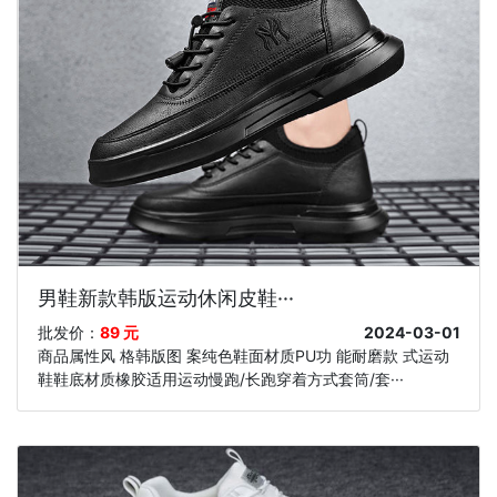
男鞋新款韩版运动休闲皮鞋···
批发价：
89 元
2024-03-01
商品属性风 格韩版图 案纯色鞋面材质PU功 能耐磨款 式运动
鞋鞋底材质橡胶适用运动慢跑/长跑穿着方式套筒/套···