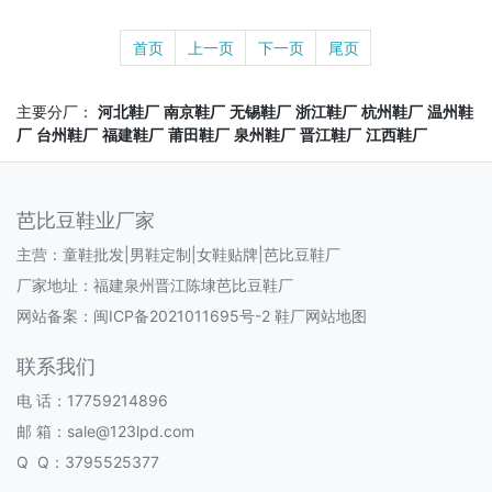
首页
上一页
下一页
尾页
主要分厂：
河北鞋厂
南京鞋厂
无锡鞋厂
浙江鞋厂
杭州鞋厂
温州鞋
厂
台州鞋厂
福建鞋厂
莆田鞋厂
泉州鞋厂
晋江鞋厂
江西鞋厂
芭比豆鞋业厂家
主营：童鞋批发|男鞋定制|女鞋贴牌|芭比豆鞋厂
厂家地址：福建泉州晋江陈埭芭比豆鞋厂
网站备案：
闽ICP备2021011695号-2
鞋厂网站地图
联系我们
电 话：17759214896
邮 箱：sale@123lpd.com
Q Q：3795525377