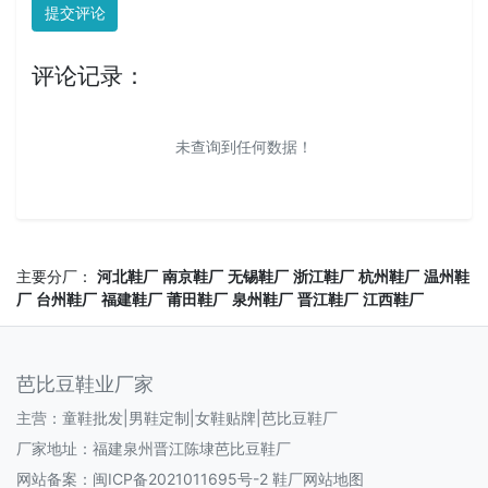
提交评论
评论记录：
未查询到任何数据！
主要分厂：
河北鞋厂
南京鞋厂
无锡鞋厂
浙江鞋厂
杭州鞋厂
温州鞋
厂
台州鞋厂
福建鞋厂
莆田鞋厂
泉州鞋厂
晋江鞋厂
江西鞋厂
芭比豆鞋业厂家
主营：童鞋批发|男鞋定制|女鞋贴牌|芭比豆鞋厂
厂家地址：福建泉州晋江陈埭芭比豆鞋厂
网站备案：
闽ICP备2021011695号-2
鞋厂网站地图