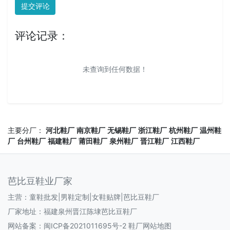
提交评论
评论记录：
未查询到任何数据！
主要分厂：
河北鞋厂
南京鞋厂
无锡鞋厂
浙江鞋厂
杭州鞋厂
温州鞋
厂
台州鞋厂
福建鞋厂
莆田鞋厂
泉州鞋厂
晋江鞋厂
江西鞋厂
芭比豆鞋业厂家
主营：童鞋批发|男鞋定制|女鞋贴牌|芭比豆鞋厂
厂家地址：福建泉州晋江陈埭芭比豆鞋厂
网站备案：
闽ICP备2021011695号-2
鞋厂网站地图