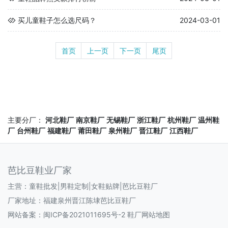
买儿童鞋子怎么选尺码？
2024-03-01
首页
上一页
下一页
尾页
主要分厂：
河北鞋厂
南京鞋厂
无锡鞋厂
浙江鞋厂
杭州鞋厂
温州鞋
厂
台州鞋厂
福建鞋厂
莆田鞋厂
泉州鞋厂
晋江鞋厂
江西鞋厂
芭比豆鞋业厂家
主营：童鞋批发|男鞋定制|女鞋贴牌|芭比豆鞋厂
厂家地址：福建泉州晋江陈埭芭比豆鞋厂
网站备案：
闽ICP备2021011695号-2
鞋厂网站地图