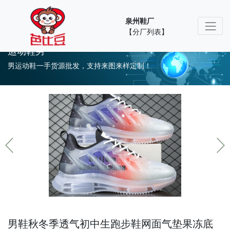
泉州鞋厂
【分厂列表】
运动鞋男
男运动鞋一手货源批发，支持来图来样定制！
男鞋秋冬季透气初中生跑步鞋网面气垫果冻底