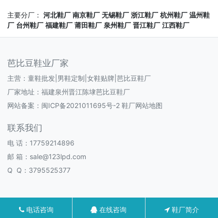
主要分厂：
河北鞋厂
南京鞋厂
无锡鞋厂
浙江鞋厂
杭州鞋厂
温州鞋
厂
台州鞋厂
福建鞋厂
莆田鞋厂
泉州鞋厂
晋江鞋厂
江西鞋厂
芭比豆鞋业厂家
主营：童鞋批发|男鞋定制|女鞋贴牌|芭比豆鞋厂
厂家地址：福建泉州晋江陈埭芭比豆鞋厂
网站备案：
闽ICP备2021011695号-2
鞋厂网站地图
联系我们
电 话：17759214896
邮 箱：sale@123lpd.com
Q Q：3795525377
电话咨询
在线咨询
鞋厂简介