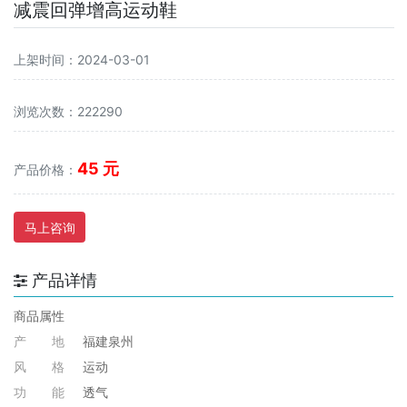
减震回弹增高运动鞋
上架时间：2024-03-01
浏览次数：222290
45 元
产品价格：
马上咨询
产品详情
商品属性
产 地
福建泉州
风
格
运动
功
能
透气