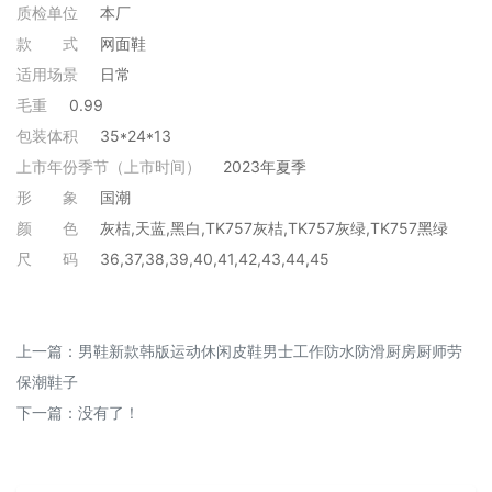
质检单位
本厂
款
式
网面鞋
适用场景
日常
毛重
0.99
包装体积
35*24*13
上市年份季节（上市时间）
2023年夏季
形
象
国潮
颜
色
灰桔,天蓝,黑白,TK757灰桔,TK757灰绿,TK757黑绿
尺
码
36,37,38,39,40,41,42,43,44,45
上一篇：
男鞋新款韩版运动休闲皮鞋男士工作防水防滑厨房厨师劳
保潮鞋子
下一篇：没有了！