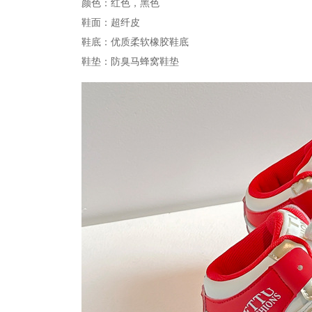
颜色：红色，黑色
鞋面：超纤皮
鞋底：优质柔软橡胶鞋底
鞋垫：防臭马蜂窝鞋垫