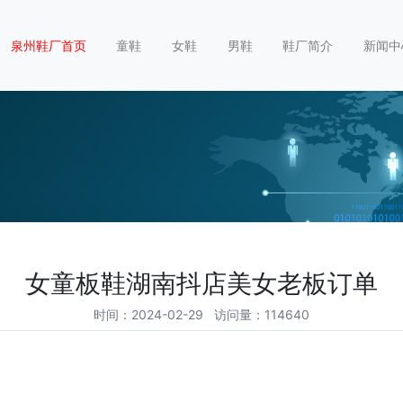
泉州鞋厂首页
童鞋
女鞋
男鞋
鞋厂简介
新闻中
女童板鞋湖南抖店美女老板订单
时间：2024-02-29 访问量：114640